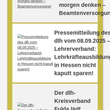
morgen denken –
Beamtenversorgun
Pressemitteilung de
dlh vom 08.09.2025 
Lehrerverband:
Lehrkräfteausbildun
in Hessen nicht
kaputt sparen!
Der dlh-
Kreisverband
Fulda lädt