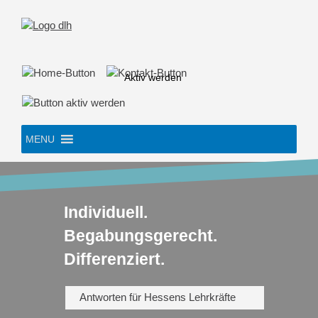
Skip
to
content
Aktiv werden
MENU
Individuell.
Begabungsgerecht.
Differenziert.
Antworten für Hessens Lehrkräfte