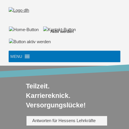
Skip
to
content
Aktiv werden
MENU
Teilzeit.
Karriereknick.
Versorgungslücke!
Antworten für Hessens Lehrkräfte