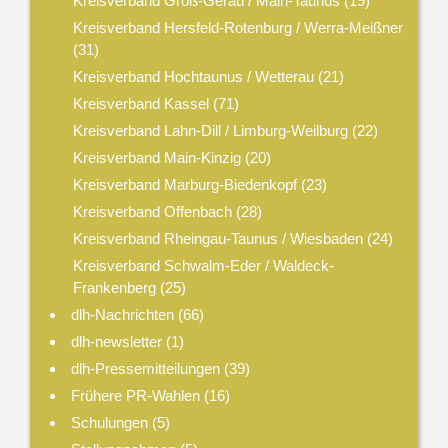
Kreisverband Groß-Gerau / Main-Taunus
(19)
Kreisverband Hersfeld-Rotenburg / Werra-Meißner
(31)
Kreisverband Hochtaunus / Wetterau
(21)
Kreisverband Kassel
(71)
Kreisverband Lahn-Dill / Limburg-Weilburg
(22)
Kreisverband Main-Kinzig
(20)
Kreisverband Marburg-Biedenkopf
(23)
Kreisverband Offenbach
(28)
Kreisverband Rheingau-Taunus / Wiesbaden
(24)
Kreisverband Schwalm-Eder / Waldeck-
Frankenberg
(25)
dlh-Nachrichten
(66)
dlh-newsletter
(1)
dlh-Pressemitteilungen
(39)
Frühere PR-Wahlen
(16)
Schulungen
(5)