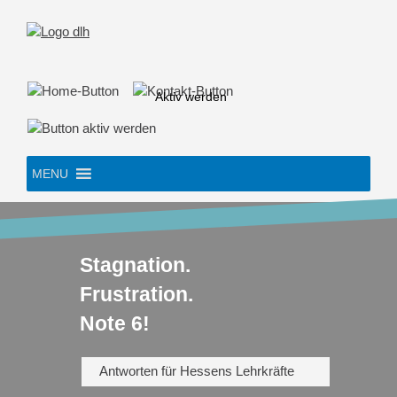
Skip
to
content
Aktiv werden
MENU
Stagnation.
Frustration.
Note 6!
Antworten für Hessens Lehrkräfte