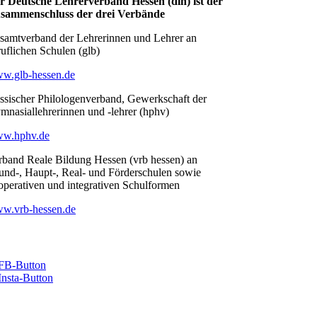
r Deutsche Lehrerverband Hessen (dlh) ist der
sammenschluss der drei Verbände
samtverband der Lehrerinnen und Lehrer an
ruflichen Schulen (glb)
w.glb-hessen.de
ssischer Philologenverband, Gewerkschaft der
mnasiallehrerinnen und -lehrer (hphv)
w.hphv.de
rband Reale Bildung Hessen (vrb hessen) an
und-, Haupt-, Real- und Förderschulen sowie
operativen und integrativen Schulformen
w.vrb-hessen.de