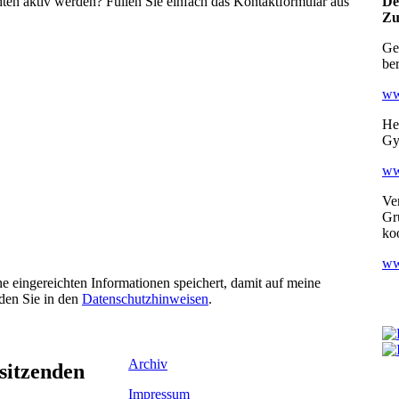
en aktiv werden? Füllen Sie einfach das Kontaktformular aus
De
Zu
Ge
be
ww
He
Gy
ww
Ve
Gr
ko
ww
ne eingereichten Informationen speichert, damit auf meine
den Sie in den
Datenschutzhinweisen
.
Archiv
sitzenden
Impressum