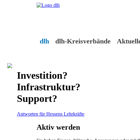
Skip
to
content
dlh
dlh-Kreisverbände
Aktuell
Investition?
Infrastruktur?
Support?
Antworten für Hessens Lehrkräfte
Aktiv werden