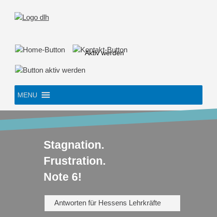
Skip
to
content
Aktiv werden
MENU
Stagnation.
Frustration.
Note 6!
Antworten für Hessens Lehrkräfte