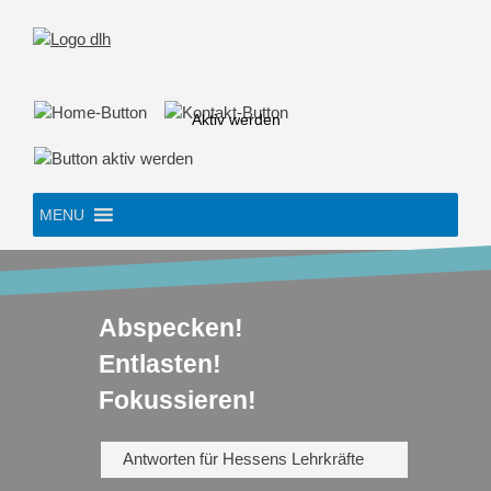
Skip
to
content
Aktiv werden
MENU
Abspecken!
Entlasten!
Fokussieren!
Antworten für Hessens Lehrkräfte