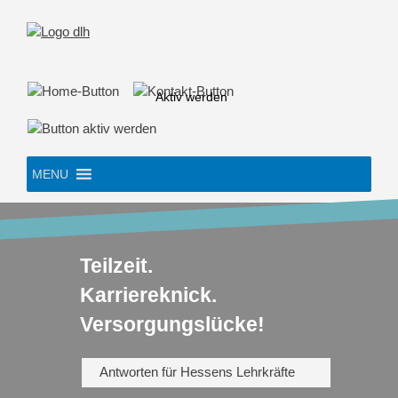
Skip
to
content
Aktiv werden
MENU
Teilzeit.
Karriereknick.
Versorgungslücke!
Antworten für Hessens Lehrkräfte