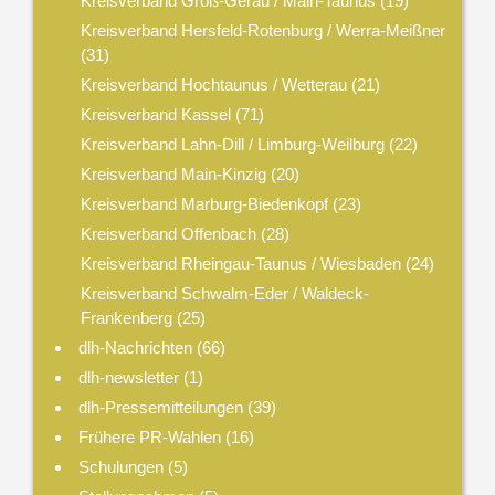
Kreisverband Groß-Gerau / Main-Taunus
(19)
Kreisverband Hersfeld-Rotenburg / Werra-Meißner
(31)
Kreisverband Hochtaunus / Wetterau
(21)
Kreisverband Kassel
(71)
Kreisverband Lahn-Dill / Limburg-Weilburg
(22)
Kreisverband Main-Kinzig
(20)
Kreisverband Marburg-Biedenkopf
(23)
Kreisverband Offenbach
(28)
Kreisverband Rheingau-Taunus / Wiesbaden
(24)
Kreisverband Schwalm-Eder / Waldeck-
Frankenberg
(25)
dlh-Nachrichten
(66)
dlh-newsletter
(1)
dlh-Pressemitteilungen
(39)
Frühere PR-Wahlen
(16)
Schulungen
(5)