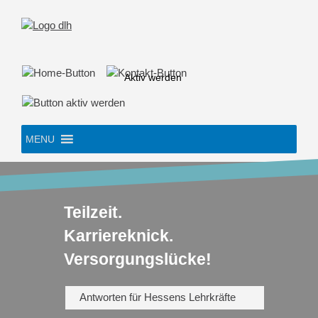
Skip
to
content
Aktiv werden
MENU
Teilzeit.
Karriereknick.
Versorgungslücke!
Antworten für Hessens Lehrkräfte