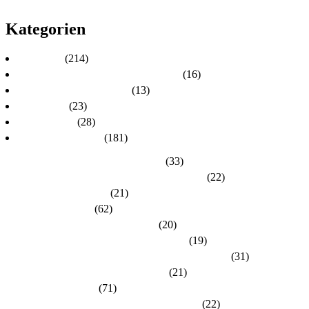
2010
Kategorien
Aktuelles
(214)
Aktuelles zur Personalratswahl 2024
(16)
Aktuelles zur Wahl 2021
(13)
Allgemein
(23)
dlh-Berichte
(28)
dlh-Kreisverbände
(181)
Kreisverband Bergstraße-Odenwald
(33)
Kreisverband Darmstadt / Darmstadt-Dieburg
(22)
Kreisverband Frankfurt
(21)
Kreisverband Fulda
(62)
Kreisverband Gießen / Vogelsberg
(20)
Kreisverband Groß-Gerau / Main-Taunus
(19)
Kreisverband Hersfeld-Rotenburg / Werra-Meißner
(31)
Kreisverband Hochtaunus / Wetterau
(21)
Kreisverband Kassel
(71)
Kreisverband Lahn-Dill / Limburg-Weilburg
(22)