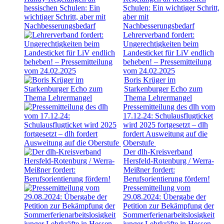
Schulen: Ein wichtiger Schritt,
aber mit
Nachbesserungsbedarf
Lehrerverband fordert:
Ungerechtigkeiten beim
Landesticket für LiV endlich
beheben! – Pressemitteilung
vom 24.02.2025
Boris Krüger im
Starkenburger Echo zum
Thema Lehrermangel
Pressemitteilung des dlh vom
17.12.24: Schulausflugticket
wird 2025 fortgesetzt – dlh
fordert Ausweitung auf die
Oberstufe
Der dlh-Kreisverband
Hersfeld-Rotenburg / Werra-
Meißner fordert:
Berufsorientierung fördern!
Pressemitteilung vom
29.08.2024: Übergabe der
Petition zur Bekämpfung der
Sommerferienarbeitslosigkeit
junger Lehrkräfte in Hessen