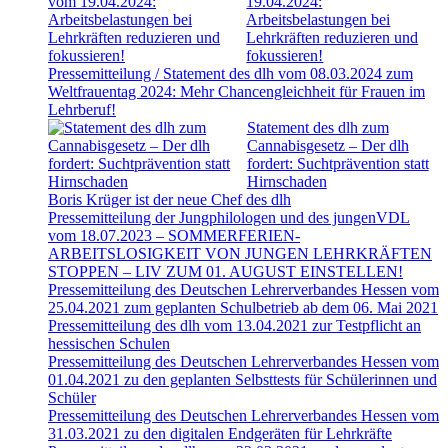
19.04.2024:
Arbeitsbelastungen bei
Lehrkräften reduzieren und
fokussieren!
Pressemitteilung / Statement des dlh vom 08.03.2024 zum
Weltfrauentag 2024: Mehr Chancengleichheit für Frauen im
Lehrberuf!
Statement des dlh zum
Cannabisgesetz – Der dlh
fordert: Suchtprävention statt
Hirnschaden
Boris Krüger ist der neue Chef des dlh
Pressemitteilung der Jungphilologen und des jungenVDL
vom 18.07.2023 – SOMMERFERIEN-
ARBEITSLOSIGKEIT VON JUNGEN LEHRKRÄFTEN
STOPPEN – LIV ZUM 01. AUGUST EINSTELLEN!
Pressemitteilung des Deutschen Lehrerverbandes Hessen vom
25.04.2021 zum geplanten Schulbetrieb ab dem 06. Mai 2021
Pressemitteilung des dlh vom 13.04.2021 zur Testpflicht an
hessischen Schulen
Pressemitteilung des Deutschen Lehrerverbandes Hessen vom
01.04.2021 zu den geplanten Selbsttests für Schülerinnen und
Schüler
Pressemitteilung des Deutschen Lehrerverbandes Hessen vom
31.03.2021 zu den digitalen Endgeräten für Lehrkräfte