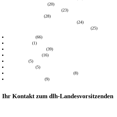
Kreisverband Main-Kinzig
(20)
Kreisverband Marburg-Biedenkopf
(23)
Kreisverband Offenbach
(28)
Kreisverband Rheingau-Taunus / Wiesbaden
(24)
Kreisverband Schwalm-Eder / Waldeck-Frankenberg
(25)
dlh-Nachrichten
(66)
dlh-newsletter
(1)
dlh-Pressemitteilungen
(39)
Frühere PR-Wahlen
(16)
Schulungen
(5)
Stellungnahmen
(5)
Unsere Kandidatinnen und Kandidaten
(8)
Unsere Themen 2024
(9)
Ihr Kontakt zum dlh-Landesvorsitzenden