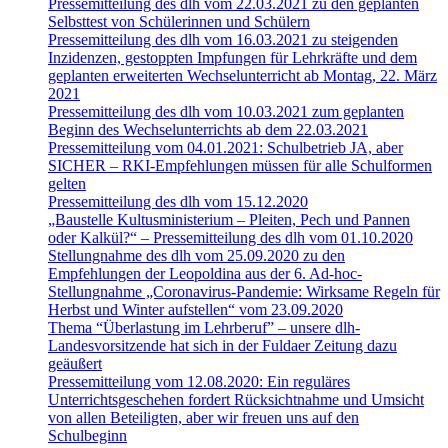
Pressemitteilung des dlh vom 22.03.2021 zu den geplanten
Selbsttest von Schülerinnen und Schülern
Pressemitteilung des dlh vom 16.03.2021 zu steigenden
Inzidenzen, gestoppten Impfungen für Lehrkräfte und dem
geplanten erweiterten Wechselunterricht ab Montag, 22. März
2021
Pressemitteilung des dlh vom 10.03.2021 zum geplanten
Beginn des Wechselunterrichts ab dem 22.03.2021
Pressemitteilung vom 04.01.2021: Schulbetrieb JA, aber
SICHER – RKI-Empfehlungen müssen für alle Schulformen
gelten
Pressemitteilung des dlh vom 15.12.2020
„Baustelle Kultusministerium – Pleiten, Pech und Pannen
oder Kalkül?“ – Pressemitteilung des dlh vom 01.10.2020
Stellungnahme des dlh vom 25.09.2020 zu den
Empfehlungen der Leopoldina aus der 6. Ad-hoc-
Stellungnahme „Coronavirus-Pandemie: Wirksame Regeln für
Herbst und Winter aufstellen“ vom 23.09.2020
Thema “Überlastung im Lehrberuf” – unsere dlh-
Landesvorsitzende hat sich in der Fuldaer Zeitung dazu
geäußert
Pressemitteilung vom 12.08.2020: Ein reguläres
Unterrichtsgeschehen fordert Rücksichtnahme und Umsicht
von allen Beteiligten, aber wir freuen uns auf den
Schulbeginn