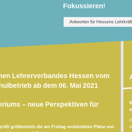
Fokussieren!
Antworten für Hessens Lehrkräf
chen Lehrerverbandes Hessen vom
hulbetrieb ab dem 06. Mai 2021
W
eriums –
neue Perspektiven für
a
H
rüßt größtenteils die am Freitag verkündeten Pläne von
n