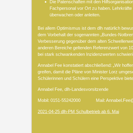
Die Patenschaften mit den Hilfsorganisation
Fachpersonal vor Ort zu haben. Lehrkräfte
überwachen oder anleiten.
Bei allem Optimismus ist dem dlh natürlich bewu
dem Vorbehalt der sogenannten „Bundes-Notbrem
Verbesserung gegenüber dem alten Schwellenwer
anderen Bereiche geltenden Referenzwert von 100
bei stark schwankenden Inzidenzwerten schwierig 
Annabel Fee konstatiert abschließend: „Wir hof
greifen, damit die Pläne von Minister Lorz umg
Schülerinnen und Schülern eine Perspektive biet
Annabel Fee, dlh-Landesvorsitzende
Mobil: 0151-55242000 Mail:
Annabel.Fee@
2021-04-25 dlh-PM Schulbetrieb ab 6. Mai