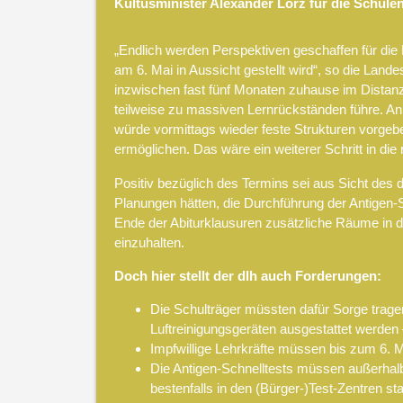
Kultusminister Alexander Lorz für die Schulen
„Endlich werden Perspektiven geschaffen für die 
am 6. Mai in Aussicht gestellt wird“, so die Land
inzwischen fast fünf Monaten zuhause im Distanz
teilweise zu massiven Lernrückständen führe. An
würde vormittags wieder feste Strukturen vorgeb
ermöglichen. Das wäre ein weiterer Schritt in die 
Positiv bezüglich des Termins sei aus Sicht des d
Planungen hätten, die Durchführung der Antigen-S
Ende der Abiturklausuren zusätzliche Räume in 
einzuhalten.
Doch hier stellt der dlh auch Forderungen:
Die Schulträger müssten dafür Sorge trag
Luftreinigungsgeräten ausgestattet werden – 
Impfwillige Lehrkräfte müssen bis zum 6. M
Die Antigen-Schnelltests müssen außerhalb
bestenfalls in den (Bürger-)Test-Zentren sta