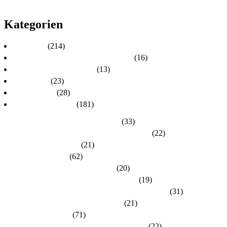
2010
Kategorien
Aktuelles
(214)
Aktuelles zur Personalratswahl 2024
(16)
Aktuelles zur Wahl 2021
(13)
Allgemein
(23)
dlh-Berichte
(28)
dlh-Kreisverbände
(181)
Kreisverband Bergstraße-Odenwald
(33)
Kreisverband Darmstadt / Darmstadt-Dieburg
(22)
Kreisverband Frankfurt
(21)
Kreisverband Fulda
(62)
Kreisverband Gießen / Vogelsberg
(20)
Kreisverband Groß-Gerau / Main-Taunus
(19)
Kreisverband Hersfeld-Rotenburg / Werra-Meißner
(31)
Kreisverband Hochtaunus / Wetterau
(21)
Kreisverband Kassel
(71)
Kreisverband Lahn-Dill / Limburg-Weilburg
(22)