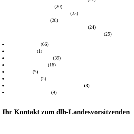
Kreisverband Main-Kinzig
(20)
Kreisverband Marburg-Biedenkopf
(23)
Kreisverband Offenbach
(28)
Kreisverband Rheingau-Taunus / Wiesbaden
(24)
Kreisverband Schwalm-Eder / Waldeck-Frankenberg
(25)
dlh-Nachrichten
(66)
dlh-newsletter
(1)
dlh-Pressemitteilungen
(39)
Frühere PR-Wahlen
(16)
Schulungen
(5)
Stellungnahmen
(5)
Unsere Kandidatinnen und Kandidaten
(8)
Unsere Themen 2024
(9)
Ihr Kontakt zum dlh-Landesvorsitzenden