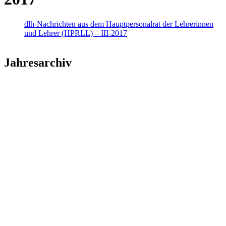
dlh-Nachrichten aus dem Hauptpersonalrat der Lehrerinnen
und Lehrer (HPRLL) – III-2017
Jahresarchiv
2026
2025
2024
2023
2022
2021
2020
2019
2018
2017
2016
2015
2014
2013
2012
2011