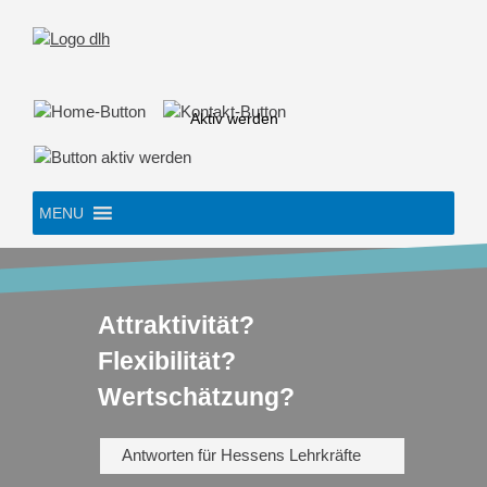
Skip
to
content
Aktiv werden
MENU
Attraktivität?
Flexibilität?
Wertschätzung?
Antworten für Hessens Lehrkräfte