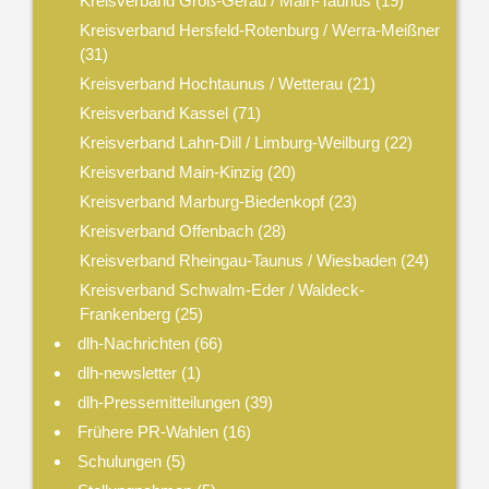
Kreisverband Groß-Gerau / Main-Taunus
(19)
Kreisverband Hersfeld-Rotenburg / Werra-Meißner
(31)
Kreisverband Hochtaunus / Wetterau
(21)
Kreisverband Kassel
(71)
Kreisverband Lahn-Dill / Limburg-Weilburg
(22)
Kreisverband Main-Kinzig
(20)
Kreisverband Marburg-Biedenkopf
(23)
Kreisverband Offenbach
(28)
Kreisverband Rheingau-Taunus / Wiesbaden
(24)
Kreisverband Schwalm-Eder / Waldeck-
Frankenberg
(25)
dlh-Nachrichten
(66)
dlh-newsletter
(1)
dlh-Pressemitteilungen
(39)
Frühere PR-Wahlen
(16)
Schulungen
(5)