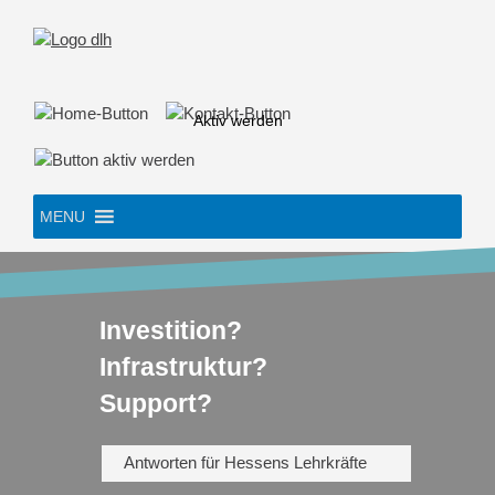
Skip
to
content
Aktiv werden
MENU
Investition?
Infrastruktur?
Support?
Antworten für Hessens Lehrkräfte