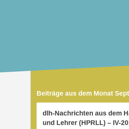
Beiträge aus dem Monat Sep
dlh-Nachrichten aus dem H
und Lehrer (HPRLL) – IV-2