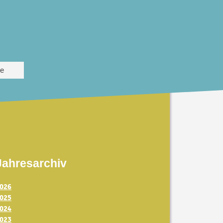
te
Jahresarchiv
026
025
024
023