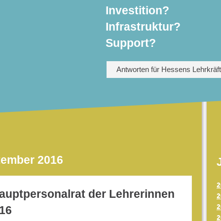
Investition?
Infrastruktur?
Support?
Antworten für Hessens Lehrkräf
tember 2016
2
auptpersonalrat der Lehrerinnen
2
2
016
2