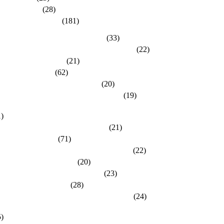
dlh-Berichte
(28)
dlh-Kreisverbände
(181)
eisverband Bergstraße-Odenwald
(33)
eisverband Darmstadt / Darmstadt-Dieburg
(22)
eisverband Frankfurt
(21)
eisverband Fulda
(62)
eisverband Gießen / Vogelsberg
(20)
eisverband Groß-Gerau / Main-Taunus
(19)
eisverband Hersfeld-Rotenburg / Werra-Meißner
1)
eisverband Hochtaunus / Wetterau
(21)
eisverband Kassel
(71)
eisverband Lahn-Dill / Limburg-Weilburg
(22)
eisverband Main-Kinzig
(20)
eisverband Marburg-Biedenkopf
(23)
eisverband Offenbach
(28)
eisverband Rheingau-Taunus / Wiesbaden
(24)
eisverband Schwalm-Eder / Waldeck-Frankenberg
5)