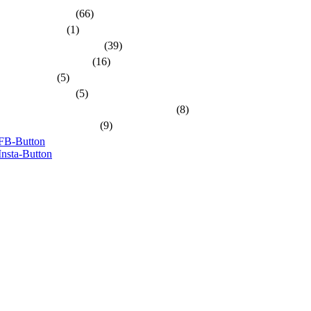
dlh-Nachrichten
(66)
dlh-newsletter
(1)
dlh-Pressemitteilungen
(39)
Frühere PR-Wahlen
(16)
Schulungen
(5)
Stellungnahmen
(5)
Unsere Kandidatinnen und Kandidaten
(8)
Unsere Themen 2024
(9)