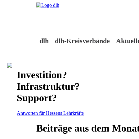
Skip
to
content
dlh
dlh-Kreisverbände
Aktuell
Investition?
Infrastruktur?
Support?
Antworten für Hessens Lehrkräfte
Beiträge aus dem Mona