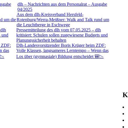
20
dlh – Nachrichten aus dem Personalrat – Ausgabe
20
04/2025
20
Aus dem dlh-Kreisverband Hersfeld-
20
Rotenburg/Werra-Meißner: Walk and Talk rund um
20
die Leuchtberge in Eschwege
20
Pressemitteilung des dlh vom 07.05.2025 – dlh
20
kritisiert: Schulen sollen zugewiesene Budgets und
20
Planungssicherheit behalten
20
Dlh-Landesvorsitzender Boris Krüger beim ZDF:
20
Volle Klassen, langsameres Lerntempo – Wenn das
20
Los über (gymnasiale) Bildung entscheidet 🎒📉
20
20
20
20
20
20
K