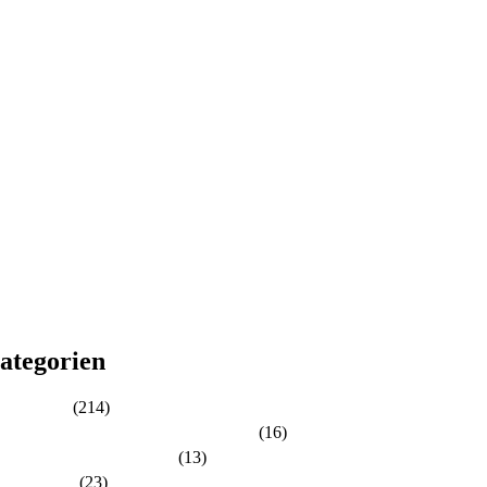
26
25
24
23
22
21
20
19
18
17
16
15
14
13
12
11
10
ategorien
Aktuelles
(214)
Aktuelles zur Personalratswahl 2024
(16)
Aktuelles zur Wahl 2021
(13)
Allgemein
(23)