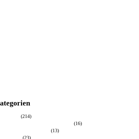
26
25
24
23
22
21
20
19
18
17
16
15
14
13
12
11
10
ategorien
Aktuelles
(214)
Aktuelles zur Personalratswahl 2024
(16)
Aktuelles zur Wahl 2021
(13)
Allgemein
(23)