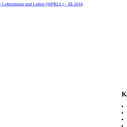
20
er Lehrerinnen und Lehrer (HPRLL) – III-2016
20
20
20
20
20
20
20
20
20
20
20
20
20
20
20
20
K