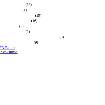
dlh-Nachrichten
(66)
dlh-newsletter
(1)
dlh-Pressemitteilungen
(39)
Frühere PR-Wahlen
(16)
Schulungen
(5)
Stellungnahmen
(5)
Unsere Kandidatinnen und Kandidaten
(8)
Unsere Themen 2024
(9)