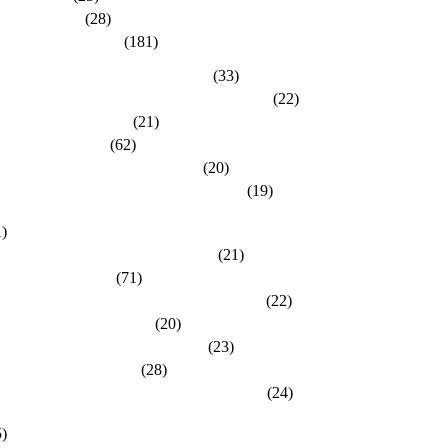
dlh-Berichte
(28)
dlh-Kreisverbände
(181)
eisverband Bergstraße-Odenwald
(33)
eisverband Darmstadt / Darmstadt-Dieburg
(22)
eisverband Frankfurt
(21)
eisverband Fulda
(62)
eisverband Gießen / Vogelsberg
(20)
eisverband Groß-Gerau / Main-Taunus
(19)
eisverband Hersfeld-Rotenburg / Werra-Meißner
1)
eisverband Hochtaunus / Wetterau
(21)
eisverband Kassel
(71)
eisverband Lahn-Dill / Limburg-Weilburg
(22)
eisverband Main-Kinzig
(20)
eisverband Marburg-Biedenkopf
(23)
eisverband Offenbach
(28)
eisverband Rheingau-Taunus / Wiesbaden
(24)
eisverband Schwalm-Eder / Waldeck-Frankenberg
5)