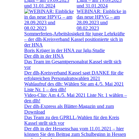
Light – am 19.09.2023
und 31.01.2024
WEBINAR: Einblicke in
das neue HPVG – am
28.09.2023 und
08.02.2023
Sommerferien-Arbeitslosigkeit für junge Lehrkräfte
– der dlh-Kreisverband Kassel positionierte sich in
der HNA
Boris Krüger in der HNA zur Iglu-Studie
Der dlh in der HNA
Das Team im Gesamtpersonalrat Kassel stellt sich
vor
Der dlh-Kreisverband Kassel sagt DANKE für die
erfolgreichen Personalratswahlen 2021
Wahlaufruf des dlh: Wählen Sie am 4./5. Mai 2021
Liste Nr. 1 – den dlh!
Video-Clip: Am 4./5. Mai 2021 Liste Nr. 1 wählen –
den dlh!
Der dlh-Express als Blätter-Magazin und zum
Download
Das Team zu den GPRLL-Wahlen für den Kreis
Kassel stellt sich vor
Der dlh in der Hessenschau vom 11.01.2021 – hier
können Sie den Beitrag zum Schulbeginn in Hessen