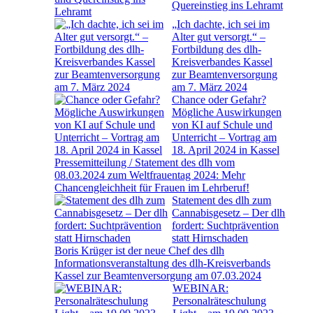
Quereinstieg ins Lehramt
„Ich dachte, ich sei im
Alter gut versorgt.“ –
Fortbildung des dlh-
Kreisverbandes Kassel
zur Beamtenversorgung
am 7. März 2024
Chance oder Gefahr?
Mögliche Auswirkungen
von KI auf Schule und
Unterricht – Vortrag am
18. April 2024 in Kassel
Pressemitteilung / Statement des dlh vom
08.03.2024 zum Weltfrauentag 2024: Mehr
Chancengleichheit für Frauen im Lehrberuf!
Statement des dlh zum
Cannabisgesetz – Der dlh
fordert: Suchtprävention
statt Hirnschaden
Boris Krüger ist der neue Chef des dlh
Informationsveranstaltung des dlh-Kreisverbands
Kassel zur Beamtenversorgung am 07.03.2024
WEBINAR:
Personalräteschulung