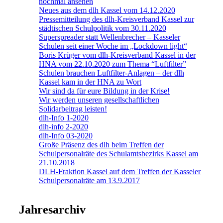
nochmal ansehen
Neues aus dem dlh Kassel vom 14.12.2020
Pressemitteilung des dlh-Kreisverband Kassel zur
städtischen Schulpolitik vom 30.11.2020
Superspreader statt Wellenbrecher – Kasseler
Schulen seit einer Woche im „Lockdown light“
Boris Krüger vom dlh-Kreisverband Kassel in der
HNA vom 22.10.2020 zum Thema “Luftfilter”
Schulen brauchen Luftfilter-Anlagen – der dlh
Kassel kam in der HNA zu Wort
Wir sind da für eure Bildung in der Krise!
Wir werden unseren gesellschaftlichen
Solidarbeitrag leisten!
dlh-Info 1-2020
dlh-info 2-2020
dlh-Info 03-2020
Große Präsenz des dlh beim Treffen der
Schulpersonalräte des Schulamtsbezirks Kassel am
21.10.2018
DLH-Fraktion Kassel auf dem Treffen der Kasseler
Schulpersonalräte am 13.9.2017
Jahresarchiv