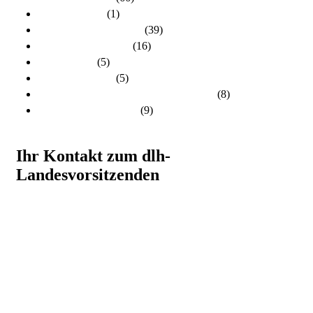
dlh-newsletter
(1)
dlh-Pressemitteilungen
(39)
Frühere PR-Wahlen
(16)
Schulungen
(5)
Stellungnahmen
(5)
Unsere Kandidatinnen und Kandidaten
(8)
Unsere Themen 2024
(9)
Ihr Kontakt zum dlh-
Landesvorsitzenden