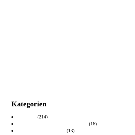
2026
2025
2024
2023
2022
2021
2020
2019
2018
2017
2016
2015
2014
2013
2012
2011
2010
Kategorien
Aktuelles
(214)
Aktuelles zur Personalratswahl 2024
(16)
Aktuelles zur Wahl 2021
(13)