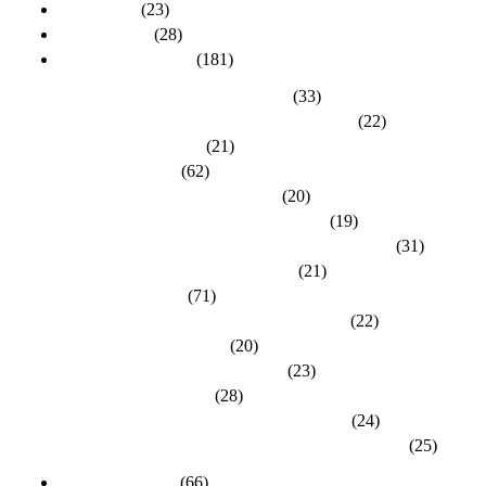
Allgemein
(23)
dlh-Berichte
(28)
dlh-Kreisverbände
(181)
Kreisverband Bergstraße-Odenwald
(33)
Kreisverband Darmstadt / Darmstadt-Dieburg
(22)
Kreisverband Frankfurt
(21)
Kreisverband Fulda
(62)
Kreisverband Gießen / Vogelsberg
(20)
Kreisverband Groß-Gerau / Main-Taunus
(19)
Kreisverband Hersfeld-Rotenburg / Werra-Meißner
(31)
Kreisverband Hochtaunus / Wetterau
(21)
Kreisverband Kassel
(71)
Kreisverband Lahn-Dill / Limburg-Weilburg
(22)
Kreisverband Main-Kinzig
(20)
Kreisverband Marburg-Biedenkopf
(23)
Kreisverband Offenbach
(28)
Kreisverband Rheingau-Taunus / Wiesbaden
(24)
Kreisverband Schwalm-Eder / Waldeck-Frankenberg
(25)
dlh-Nachrichten
(66)