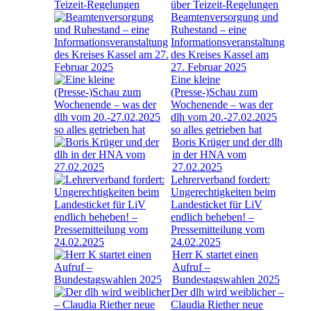
über Teizeit-Regelungen
Beamtenversorgung und
Ruhestand – eine
Informationsveranstaltung
des Kreises Kassel am
27. Februar 2025
Eine kleine
(Presse-)Schau zum
Wochenende – was der
dlh vom 20.-27.02.2025
so alles getrieben hat
Boris Krüger und der dlh
in der HNA vom
27.02.2025
Lehrerverband fordert:
Ungerechtigkeiten beim
Landesticket für LiV
endlich beheben! –
Pressemitteilung vom
24.02.2025
Herr K startet einen
Aufruf –
Bundestagswahlen 2025
Der dlh wird weiblicher –
Claudia Riether neue