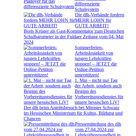
differenzierte
Schulsystem
Die dlh-Verbände fordern
MEHR LOHN für
GUTE ARBEIT!
Boris Krüger als Gast-Kommentator zum Deutschen
Schulbarometer in der Fuldaer Zeitung vom 04. Mai
2024
Sommerferien-
Arbeitslosigkeit von
jungen Lehrkräften
stoppen! – JETZT die
Online-Petition
unterstützen!
1. Mai – nicht nur Tag
der Arbeit, sondern auch
Beginn des
Vorbereitungsdienstes für
unsere hessischen LiV!
Der dlh beim Antrittsbesuch bei Minister Schwarz
im Hessischen Ministerium für Kultus, Bildung und
Chancen
Pressemitteilung des dlh
vom 27.04.2024 zur
Lehrkräftegesundheit in