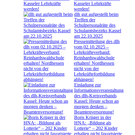
Kasseler Lehrkräfte
werden!
dlh gut aufgestellt beim
Treffen der
Schulpersonalräte des
Schulamtsbezirks Kassel
am 22.10.2025
Pressemitteilung des dlh
vom 02.10.2025 –
Lehrkräfteverband:
Reinhardswaldschule
erhalten! Nordhessen
nicht von der
Lehrkräftefortbildung
abhängen!
Einladung zur
Informationsveranstaltung
des dlh-Kreisverbands
Kassel: Heute schon an
morgen denken –
Beamtenversorgung!
Boris Krüger in der
HNA: „Bildung als
Lotterie“ – 202 Kinder
erhalten nicht favorisierte