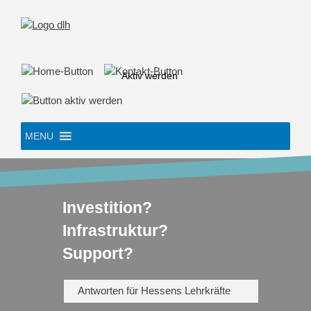
Skip
to
content
Aktiv werden
MENU
Investition?
Infrastruktur?
Support?
Antworten für Hessens Lehrkräfte