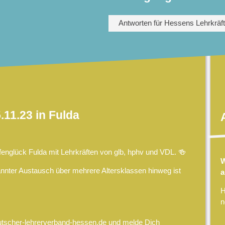
Antworten für Hessens Lehrkräf
11.23 in Fulda
englück Fulda mit Lehrkräften von glb, hphv und VDL. 🍻
W
annter Austausch über mehrere Altersklassen hinweg ist
a
H
n
tscher-lehrerverband-hessen.de
und melde Dich