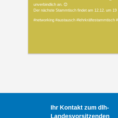
unverbindlich an. 😊
Der nächste Stammtisch findet am 12.12. um 19 U
#networking #austausch #lehrkräftestammtisch #f
Ihr Kontakt zum dlh-
Landesvorsitzenden