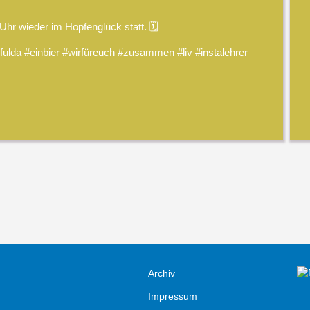
hr wieder im Hopfenglück statt. 🗓️
ulda #einbier #wirfüreuch #zusammen #liv #instalehrer
Archiv
Impressum