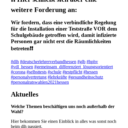
weitere Forderung an:
Wir fordern, dass eine verbindliche Regelung
für die Installation einer Teststraße VOR dem
Schulgebäude getroffen wird, damit infizierte
Personen gar nicht erst die Räumlichkeiten
betreten❗️❗️
#dlh
#deutscherlehrerverbandhessen
#glb
#hphv
#vdl_hessen
#gemeinsam_differenziert_lösungsorientiert
#corona
#selbsttests
#schule
#testpflicht
#hessen
#personalvertretung
#lehrkräfte
#gesundheitsschutz
#personalratswahlen2021hessen
Aktuelles
Welche Themen beschäftigen uns noch außerhalb der
Wahl?
Hier bekommen Sie einen Einblick in alles was sonst noch
beim dlh passiert.