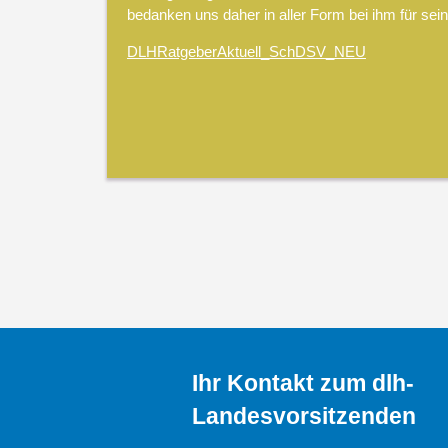
bedanken uns daher in aller Form bei ihm für sein
DLHRatgeberAktuell_SchDSV_NEU
Ihr Kontakt zum dlh-
Landesvorsitzenden