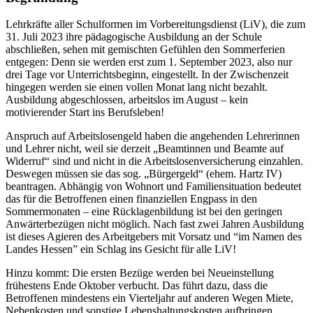
Lehrkräfte aller Schulformen im Vorbereitungsdienst (LiV), die zum
31. Juli 2023 ihre pädagogische Ausbildung an der Schule
abschließen, sehen mit gemischten Gefühlen den Sommerferien
entgegen: Denn sie werden erst zum 1. September 2023, also nur
drei Tage vor Unterrichtsbeginn, eingestellt. In der Zwischenzeit
hingegen werden sie einen vollen Monat lang nicht bezahlt.
Ausbildung abgeschlossen, arbeitslos im August – kein
motivierender Start ins Berufsleben!
Anspruch auf Arbeitslosengeld haben die angehenden Lehrerinnen
und Lehrer nicht, weil sie derzeit „Beamtinnen und Beamte auf
Widerruf“ sind und nicht in die Arbeitslosenversicherung einzahlen.
Deswegen müssen sie das sog. „Bürgergeld“ (ehem. Hartz IV)
beantragen. Abhängig von Wohnort und Familiensituation bedeutet
das für die Betroffenen einen finanziellen Engpass in den
Sommermonaten – eine Rücklagenbildung ist bei den geringen
Anwärterbezügen nicht möglich. Nach fast zwei Jahren Ausbildung
ist dieses Agieren des Arbeitgebers mit Vorsatz und “im Namen des
Landes Hessen” ein Schlag ins Gesicht für alle LiV!
Hinzu kommt: Die ersten Bezüge werden bei Neueinstellung
frühestens Ende Oktober verbucht. Das führt dazu, dass die
Betroffenen mindestens ein Vierteljahr auf anderen Wegen Miete,
Nebenkosten und sonstige Lebenshaltungskosten aufbringen