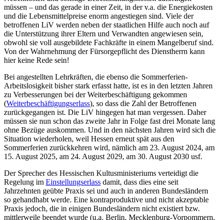
müssen – und das gerade in einer Zeit, in der v.a. die Energiekosten
und die Lebensmittelpreise enorm angestiegen sind. Viele der
betroffenen LiV werden neben der staatlichen Hilfe auch noch auf
die Unterstützung ihrer Eltern und Verwandten angewiesen sein,
obwohl sie voll ausgebildete Fachkräfte in einem Mangelberuf sind.
Von der Wahrnehmung der Fürsorgepflicht des Dienstherrn kann
hier keine Rede sein!
Bei angestellten Lehrkräften, die ebenso die Sommerferien-
Arbeitslosigkeit bisher stark erfasst hatte, ist es in den letzten Jahren
zu Verbesserungen bei der Weiterbeschäftigung gekommen
(
Weiterbeschäftigungserlass
), so dass die Zahl der Betroffenen
zurückgegangen ist. Die LiV hingegen hat man vergessen. Daher
müssen sie nun schon das zweite Jahr in Folge fast drei Monate lang
ohne Bezüge auskommen. Und in den nächsten Jahren wird sich die
Situation wiederholen, weil Hessen erneut spät aus den
Sommerferien zurückkehren wird, nämlich am 23. August 2024, am
15. August 2025, am 24. August 2029, am 30. August 2030 usf.
Der Sprecher des Hessischen Kultusministeriums verteidigt die
Regelung im
Einstellungserlass
damit, dass dies eine seit
Jahrzehnten geübte Praxis sei und auch in anderen Bundesländern
so gehandhabt werde. Eine kontraproduktive und nicht akzeptable
Praxis jedoch, die in einigen Bundesländern nicht existiert bzw.
mittlerweile beendet wurde (u.a. Berlin, Mecklenburg-Vorpommern,