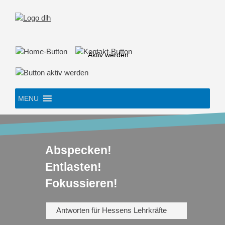
Skip
to
content
Aktiv werden
MENU
Abspecken!
Entlasten!
Fokussieren!
Antworten für Hessens Lehrkräfte