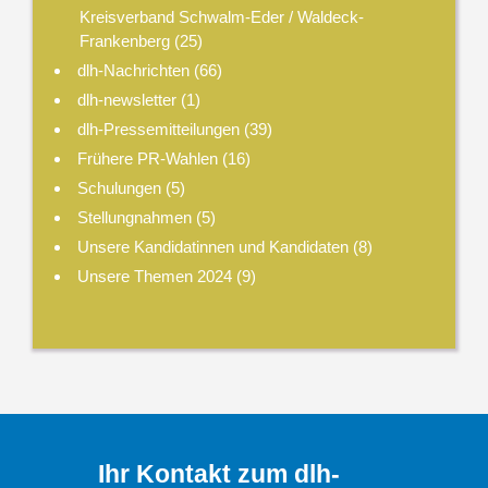
Kreisverband Schwalm-Eder / Waldeck-
Frankenberg
(25)
dlh-Nachrichten
(66)
dlh-newsletter
(1)
dlh-Pressemitteilungen
(39)
Frühere PR-Wahlen
(16)
Schulungen
(5)
Stellungnahmen
(5)
Unsere Kandidatinnen und Kandidaten
(8)
Unsere Themen 2024
(9)
Ihr Kontakt zum dlh-