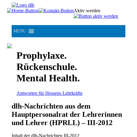
Skip
to
Aktiv werden
content
MENU
Prophylaxe.
Rückenschule.
Mental Health.
Antworten für Hessens Lehrkräfte
dlh-Nachrichten aus dem
Hauptpersonalrat der Lehrerinnen
und Lehrer (HPRLL) – III-2012
Inhalt der dlh-Nachrichten III-2012