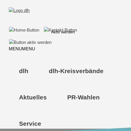
Skip
to
content
Aktiv werden
MENU
MENU
dlh
dlh-Kreisverbände
Aktuelles
PR-Wahlen
Service