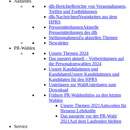
Aktuelles
dlh-Berichte
Berichte von Veranstaltungen,
Treffen und Fortbildungen
dlh-Nachrichten
Neuigkeiten aus dem
HPRS
Pressemitteilungen
Aktuelle
Pressemitteilungen des dlh
Stellungnahmen
Zu aktuellen Themen
Newsletter
PR-Wahlen
Unsere Themen 2024
Das passiert aktuell – Vorbereitungen auf
die Personalratswahlen 2024
Unsere Kandidatinnen und
Kandidaten
Unsere Kandidatinnen und
Kandidaten für den HPRS
Unterlagen zur Wahl
Unterlagen zum
Download
Frühere PR-Wahlen
Infos zu den letzten
Wahlen
Unsere Themen 2021
Antworten für
Hessens Lehrkräfte
Das passierte vor der PR-Wahl
2021
Auf dem Laufenden bleiben
Service