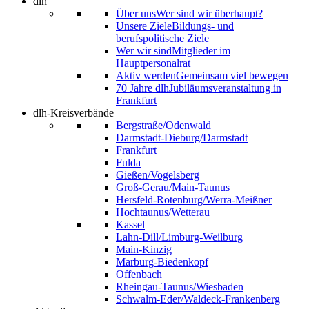
dlh
Über uns
Wer sind wir überhaupt?
Unsere Ziele
Bildungs- und
berufspolitische Ziele
Wer wir sind
Mitglieder im
Hauptpersonalrat
Aktiv werden
Gemeinsam viel bewegen
70 Jahre dlh
Jubiläumsveranstaltung in
Frankfurt
dlh-Kreisverbände
Bergstraße/Odenwald
Darmstadt-Dieburg/Darmstadt
Frankfurt
Fulda
Gießen/Vogelsberg
Groß-Gerau/Main-Taunus
Hersfeld-Rotenburg/Werra-Meißner
Hochtaunus/Wetterau
Kassel
Lahn-Dill/Limburg-Weilburg
Main-Kinzig
Marburg-Biedenkopf
Offenbach
Rheingau-Taunus/Wiesbaden
Schwalm-Eder/Waldeck-Frankenberg