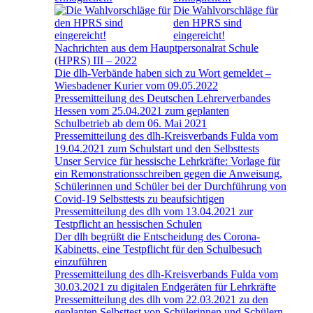
Die Wahlvorschläge für
den HPRS sind
eingereicht!
Nachrichten aus dem Hauptpersonalrat Schule
(HPRS) III – 2022
Die dlh-Verbände haben sich zu Wort gemeldet –
Wiesbadener Kurier vom 09.05.2022
Pressemitteilung des Deutschen Lehrerverbandes
Hessen vom 25.04.2021 zum geplanten
Schulbetrieb ab dem 06. Mai 2021
Pressemitteilung des dlh-Kreisverbands Fulda vom
19.04.2021 zum Schulstart und den Selbsttests
Unser Service für hessische Lehrkräfte: Vorlage für
ein Remonstrationsschreiben gegen die Anweisung,
Schülerinnen und Schüler bei der Durchführung von
Covid-19 Selbsttests zu beaufsichtigen
Pressemitteilung des dlh vom 13.04.2021 zur
Testpflicht an hessischen Schulen
Der dlh begrüßt die Entscheidung des Corona-
Kabinetts, eine Testpflicht für den Schulbesuch
einzuführen
Pressemitteilung des dlh-Kreisverbands Fulda vom
30.03.2021 zu digitalen Endgeräten für Lehrkräfte
Pressemitteilung des dlh vom 22.03.2021 zu den
geplanten Selbsttest von Schülerinnen und Schülern