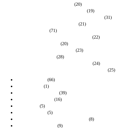
Kreisverband Gießen / Vogelsberg
(20)
Kreisverband Groß-Gerau / Main-Taunus
(19)
Kreisverband Hersfeld-Rotenburg / Werra-Meißner
(31)
Kreisverband Hochtaunus / Wetterau
(21)
Kreisverband Kassel
(71)
Kreisverband Lahn-Dill / Limburg-Weilburg
(22)
Kreisverband Main-Kinzig
(20)
Kreisverband Marburg-Biedenkopf
(23)
Kreisverband Offenbach
(28)
Kreisverband Rheingau-Taunus / Wiesbaden
(24)
Kreisverband Schwalm-Eder / Waldeck-Frankenberg
(25)
dlh-Nachrichten
(66)
dlh-newsletter
(1)
dlh-Pressemitteilungen
(39)
Frühere PR-Wahlen
(16)
Schulungen
(5)
Stellungnahmen
(5)
Unsere Kandidatinnen und Kandidaten
(8)
Unsere Themen 2024
(9)