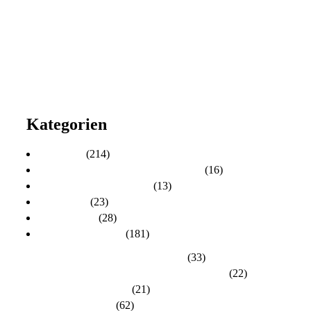
2017
2016
2015
2014
2013
2012
2011
2010
Kategorien
Aktuelles
(214)
Aktuelles zur Personalratswahl 2024
(16)
Aktuelles zur Wahl 2021
(13)
Allgemein
(23)
dlh-Berichte
(28)
dlh-Kreisverbände
(181)
Kreisverband Bergstraße-Odenwald
(33)
Kreisverband Darmstadt / Darmstadt-Dieburg
(22)
Kreisverband Frankfurt
(21)
Kreisverband Fulda
(62)