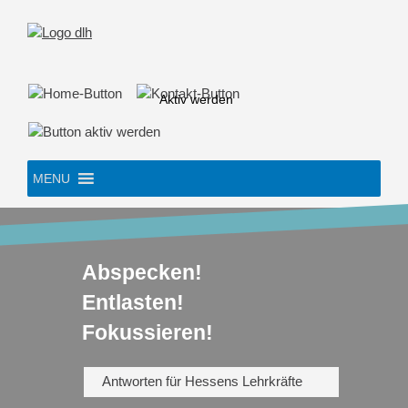
Skip
to
content
Aktiv werden
MENU
Abspecken!
Entlasten!
Fokussieren!
Antworten für Hessens Lehrkräfte