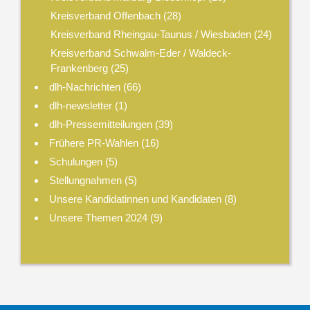
Kreisverband Offenbach
(28)
Kreisverband Rheingau-Taunus / Wiesbaden
(24)
Kreisverband Schwalm-Eder / Waldeck-
Frankenberg
(25)
dlh-Nachrichten
(66)
dlh-newsletter
(1)
dlh-Pressemitteilungen
(39)
Frühere PR-Wahlen
(16)
Schulungen
(5)
Stellungnahmen
(5)
Unsere Kandidatinnen und Kandidaten
(8)
Unsere Themen 2024
(9)