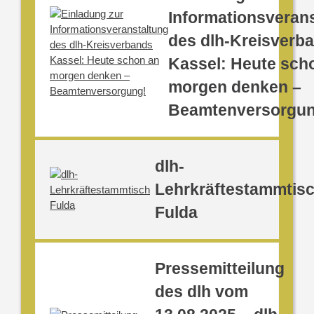
Informationsveran
des dlh-Kreisverb
Kassel: Heute sch
morgen denken –
Beamtenversorgun
dlh-
Lehrkräftestammtis
Fulda
Pressemitteilung
des dlh vom