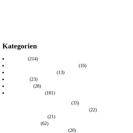
2016
2015
2014
2013
2012
2011
2010
Kategorien
Aktuelles
(214)
Aktuelles zur Personalratswahl 2024
(16)
Aktuelles zur Wahl 2021
(13)
Allgemein
(23)
dlh-Berichte
(28)
dlh-Kreisverbände
(181)
Kreisverband Bergstraße-Odenwald
(33)
Kreisverband Darmstadt / Darmstadt-Dieburg
(22)
Kreisverband Frankfurt
(21)
Kreisverband Fulda
(62)
Kreisverband Gießen / Vogelsberg
(20)