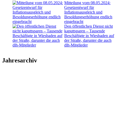
Mitteilung vom 08.05.2024:
Gesetzentwurf für
Inflationsausgleich und
Besoldungserhöhung endlich
eingebracht
Den öffentlichen Dienst nicht
kaputtsparen – Tausende
Beschäftigte in Wiesbaden auf
der Straße, darunter die auch
dlh-Mitglieder
Jahresarchiv
2026
2025
2024
2023
2022
2021
2020
2019
2018
2017