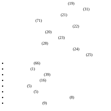
Kreisverband Groß-Gerau / Main-Taunus
(19)
Kreisverband Hersfeld-Rotenburg / Werra-Meißner
(31)
Kreisverband Hochtaunus / Wetterau
(21)
Kreisverband Kassel
(71)
Kreisverband Lahn-Dill / Limburg-Weilburg
(22)
Kreisverband Main-Kinzig
(20)
Kreisverband Marburg-Biedenkopf
(23)
Kreisverband Offenbach
(28)
Kreisverband Rheingau-Taunus / Wiesbaden
(24)
Kreisverband Schwalm-Eder / Waldeck-Frankenberg
(25)
dlh-Nachrichten
(66)
dlh-newsletter
(1)
dlh-Pressemitteilungen
(39)
Frühere PR-Wahlen
(16)
Schulungen
(5)
Stellungnahmen
(5)
Unsere Kandidatinnen und Kandidaten
(8)
Unsere Themen 2024
(9)