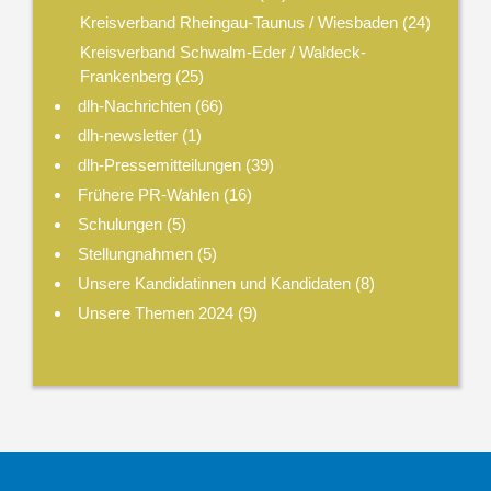
Kreisverband Rheingau-Taunus / Wiesbaden
(24)
Kreisverband Schwalm-Eder / Waldeck-
Frankenberg
(25)
dlh-Nachrichten
(66)
dlh-newsletter
(1)
dlh-Pressemitteilungen
(39)
Frühere PR-Wahlen
(16)
Schulungen
(5)
Stellungnahmen
(5)
Unsere Kandidatinnen und Kandidaten
(8)
Unsere Themen 2024
(9)