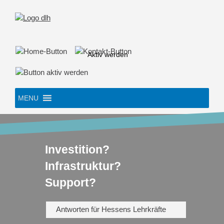
Skip
to
content
Aktiv werden
MENU
Investition?
Infrastruktur?
Support?
Antworten für Hessens Lehrkräfte