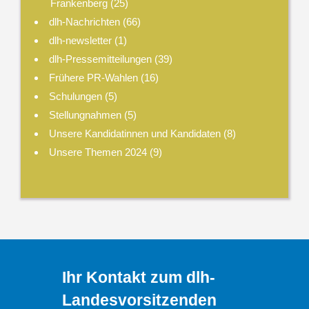
Frankenberg
(25)
dlh-Nachrichten
(66)
dlh-newsletter
(1)
dlh-Pressemitteilungen
(39)
Frühere PR-Wahlen
(16)
Schulungen
(5)
Stellungnahmen
(5)
Unsere Kandidatinnen und Kandidaten
(8)
Unsere Themen 2024
(9)
Ihr Kontakt zum dlh-
Landesvorsitzenden