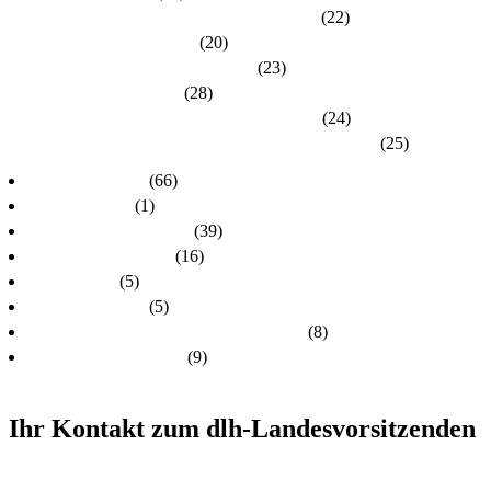
Kreisverband Lahn-Dill / Limburg-Weilburg
(22)
Kreisverband Main-Kinzig
(20)
Kreisverband Marburg-Biedenkopf
(23)
Kreisverband Offenbach
(28)
Kreisverband Rheingau-Taunus / Wiesbaden
(24)
Kreisverband Schwalm-Eder / Waldeck-Frankenberg
(25)
dlh-Nachrichten
(66)
dlh-newsletter
(1)
dlh-Pressemitteilungen
(39)
Frühere PR-Wahlen
(16)
Schulungen
(5)
Stellungnahmen
(5)
Unsere Kandidatinnen und Kandidaten
(8)
Unsere Themen 2024
(9)
Ihr Kontakt zum dlh-Landesvorsitzenden