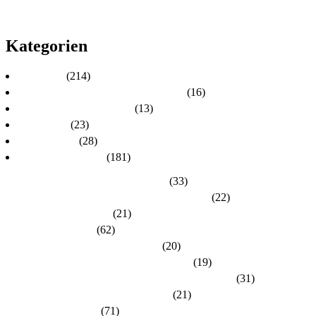
2011
2010
Kategorien
Aktuelles
(214)
Aktuelles zur Personalratswahl 2024
(16)
Aktuelles zur Wahl 2021
(13)
Allgemein
(23)
dlh-Berichte
(28)
dlh-Kreisverbände
(181)
Kreisverband Bergstraße-Odenwald
(33)
Kreisverband Darmstadt / Darmstadt-Dieburg
(22)
Kreisverband Frankfurt
(21)
Kreisverband Fulda
(62)
Kreisverband Gießen / Vogelsberg
(20)
Kreisverband Groß-Gerau / Main-Taunus
(19)
Kreisverband Hersfeld-Rotenburg / Werra-Meißner
(31)
Kreisverband Hochtaunus / Wetterau
(21)
Kreisverband Kassel
(71)