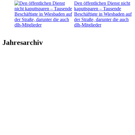
Den öffentlichen Dienst nicht
kaputtsparen – Tausende
Beschäftigte in Wiesbaden auf
der Straße, darunter die auch
dlh-Mitglieder
Jahresarchiv
2026
2025
2024
2023
2022
2021
2020
2019
2018
2017
2016
2015
2014
2013
2012