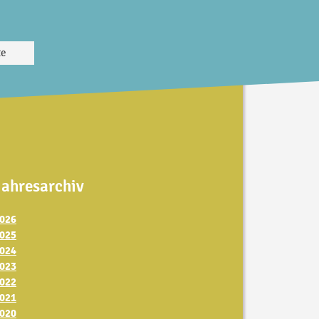
te
Jahresarchiv
026
025
024
023
022
021
020