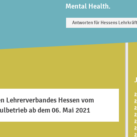
Mental Health.
Antworten für Hessens Lehrkräf
2
en Lehrerverbandes Hessen vom
2
2
ulbetrieb ab dem 06. Mai 2021
2
2
2
2