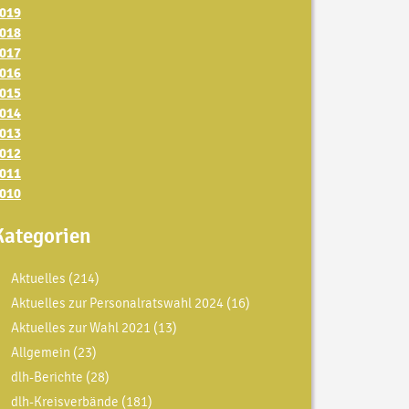
019
018
017
016
015
014
013
012
011
010
Kategorien
Aktuelles
(214)
Aktuelles zur Personalratswahl 2024
(16)
Aktuelles zur Wahl 2021
(13)
Allgemein
(23)
dlh-Berichte
(28)
dlh-Kreisverbände
(181)