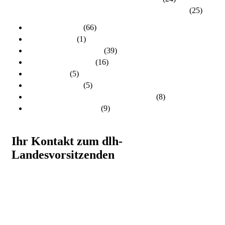
Kreisverband Schwalm-Eder / Waldeck-Frankenberg
(25)
dlh-Nachrichten
(66)
dlh-newsletter
(1)
dlh-Pressemitteilungen
(39)
Frühere PR-Wahlen
(16)
Schulungen
(5)
Stellungnahmen
(5)
Unsere Kandidatinnen und Kandidaten
(8)
Unsere Themen 2024
(9)
Ihr Kontakt zum dlh-
Landesvorsitzenden