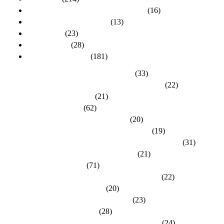
Aktuelles zur Personalratswahl 2024
(16)
Aktuelles zur Wahl 2021
(13)
Allgemein
(23)
dlh-Berichte
(28)
dlh-Kreisverbände
(181)
Kreisverband Bergstraße-Odenwald
(33)
Kreisverband Darmstadt / Darmstadt-Dieburg
(22)
Kreisverband Frankfurt
(21)
Kreisverband Fulda
(62)
Kreisverband Gießen / Vogelsberg
(20)
Kreisverband Groß-Gerau / Main-Taunus
(19)
Kreisverband Hersfeld-Rotenburg / Werra-Meißner
(31)
Kreisverband Hochtaunus / Wetterau
(21)
Kreisverband Kassel
(71)
Kreisverband Lahn-Dill / Limburg-Weilburg
(22)
Kreisverband Main-Kinzig
(20)
Kreisverband Marburg-Biedenkopf
(23)
Kreisverband Offenbach
(28)
Kreisverband Rheingau-Taunus / Wiesbaden
(24)