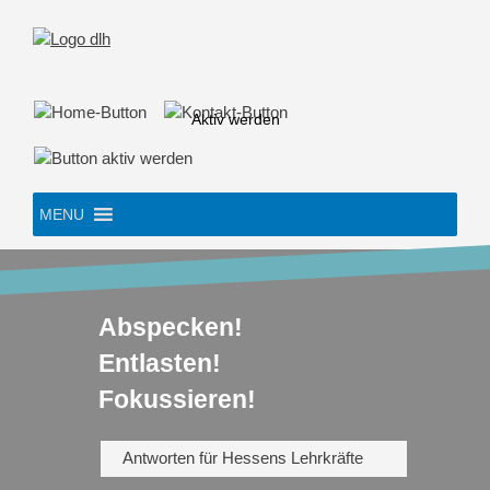
Skip
to
content
Aktiv werden
MENU
Abspecken!
Entlasten!
Fokussieren!
Antworten für Hessens Lehrkräfte