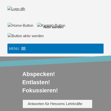
Skip
to
content
Aktiv werden
MENU
Abspecken!
Entlasten!
Fokussieren!
Antworten für Hessens Lehrkräfte