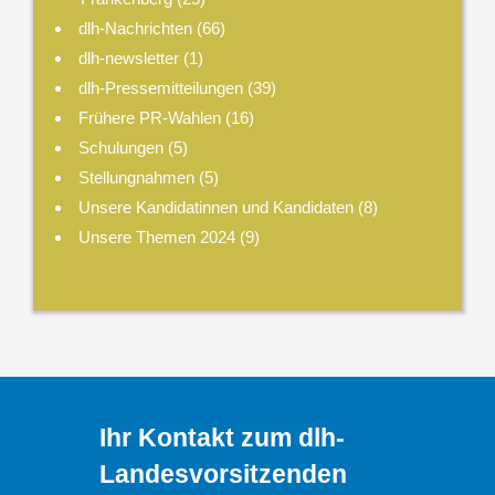
dlh-Nachrichten
(66)
dlh-newsletter
(1)
dlh-Pressemitteilungen
(39)
Frühere PR-Wahlen
(16)
Schulungen
(5)
Stellungnahmen
(5)
Unsere Kandidatinnen und Kandidaten
(8)
Unsere Themen 2024
(9)
Ihr Kontakt zum dlh-
Landesvorsitzenden