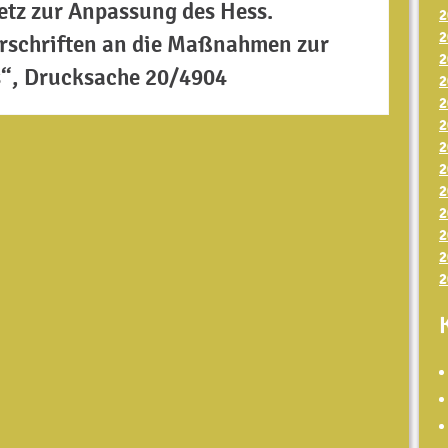
tz zur Anpassung des Hess.
2
2
orschriften an die Maßnahmen zur
2
“, Drucksache 20/4904
2
2
2
2
2
2
2
2
2
2