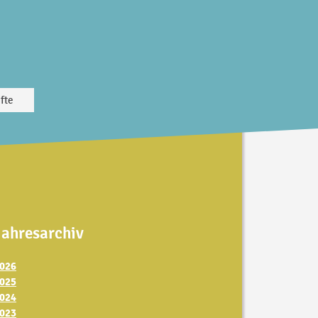
fte
Jahresarchiv
026
025
024
023