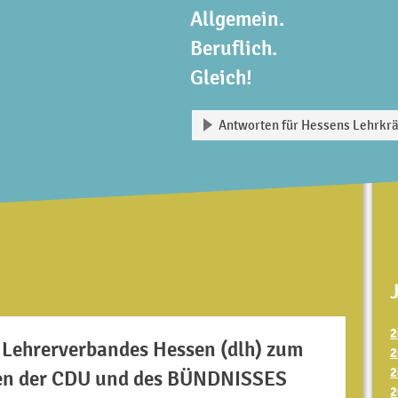
Allgemein.
Beruflich.
Gleich!
Antworten für Hessens Lehrkrä
2
Lehrerverbandes Hessen (dlh) zum
2
2
nen der CDU und des BÜNDNISSES
2