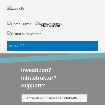
Skip
to
content
Aktiv werden
MENU
Investition?
Infrastruktur?
Support?
Antworten für Hessens Lehrkräfte