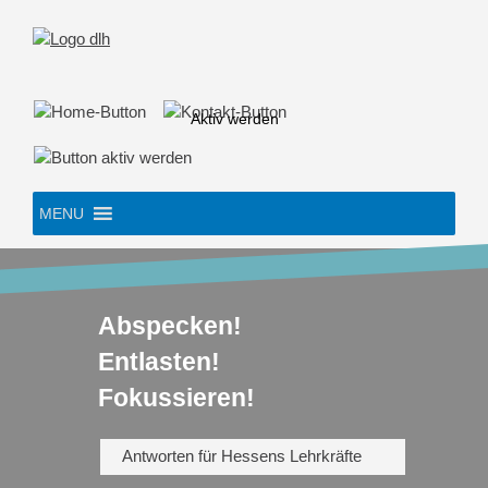
Skip
to
content
Aktiv werden
MENU
Abspecken!
Entlasten!
Fokussieren!
Antworten für Hessens Lehrkräfte