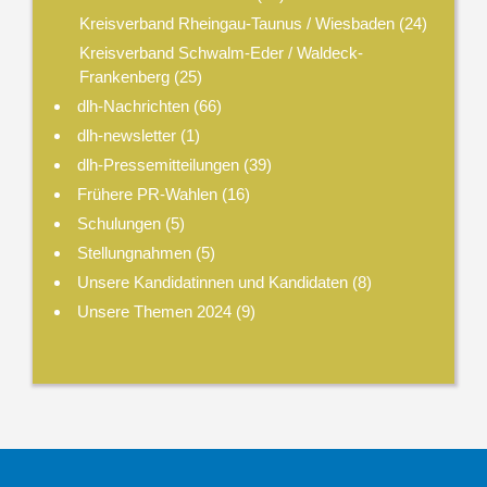
Kreisverband Rheingau-Taunus / Wiesbaden
(24)
Kreisverband Schwalm-Eder / Waldeck-
Frankenberg
(25)
dlh-Nachrichten
(66)
dlh-newsletter
(1)
dlh-Pressemitteilungen
(39)
Frühere PR-Wahlen
(16)
Schulungen
(5)
Stellungnahmen
(5)
Unsere Kandidatinnen und Kandidaten
(8)
Unsere Themen 2024
(9)