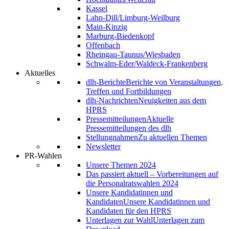
Kassel
Lahn-Dill/Limburg-Weilburg
Main-Kinzig
Marburg-Biedenkopf
Offenbach
Rheingau-Taunus/Wiesbaden
Schwalm-Eder/Waldeck-Frankenberg
Aktuelles
dlh-Berichte
Berichte von Veranstaltungen,
Treffen und Fortbildungen
dlh-Nachrichten
Neuigkeiten aus dem
HPRS
Pressemitteilungen
Aktuelle
Pressemitteilungen des dlh
Stellungnahmen
Zu aktuellen Themen
Newsletter
PR-Wahlen
Unsere Themen 2024
Das passiert aktuell – Vorbereitungen auf
die Personalratswahlen 2024
Unsere Kandidatinnen und
Kandidaten
Unsere Kandidatinnen und
Kandidaten für den HPRS
Unterlagen zur Wahl
Unterlagen zum