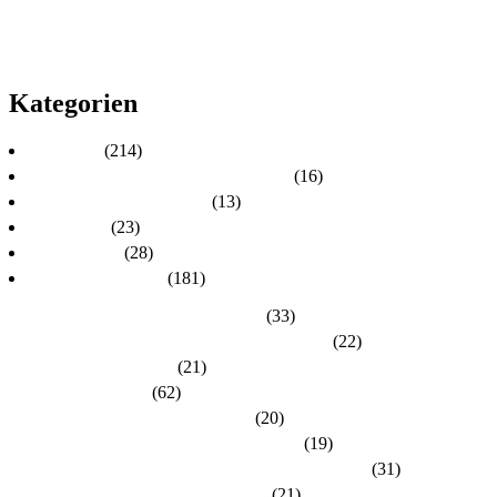
2012
2011
2010
Kategorien
Aktuelles
(214)
Aktuelles zur Personalratswahl 2024
(16)
Aktuelles zur Wahl 2021
(13)
Allgemein
(23)
dlh-Berichte
(28)
dlh-Kreisverbände
(181)
Kreisverband Bergstraße-Odenwald
(33)
Kreisverband Darmstadt / Darmstadt-Dieburg
(22)
Kreisverband Frankfurt
(21)
Kreisverband Fulda
(62)
Kreisverband Gießen / Vogelsberg
(20)
Kreisverband Groß-Gerau / Main-Taunus
(19)
Kreisverband Hersfeld-Rotenburg / Werra-Meißner
(31)
Kreisverband Hochtaunus / Wetterau
(21)