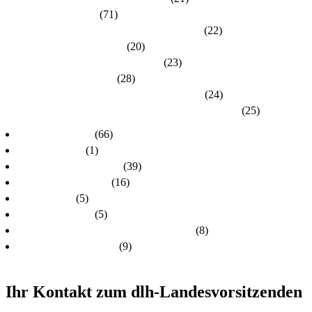
Kreisverband Kassel
(71)
Kreisverband Lahn-Dill / Limburg-Weilburg
(22)
Kreisverband Main-Kinzig
(20)
Kreisverband Marburg-Biedenkopf
(23)
Kreisverband Offenbach
(28)
Kreisverband Rheingau-Taunus / Wiesbaden
(24)
Kreisverband Schwalm-Eder / Waldeck-Frankenberg
(25)
dlh-Nachrichten
(66)
dlh-newsletter
(1)
dlh-Pressemitteilungen
(39)
Frühere PR-Wahlen
(16)
Schulungen
(5)
Stellungnahmen
(5)
Unsere Kandidatinnen und Kandidaten
(8)
Unsere Themen 2024
(9)
Ihr Kontakt zum dlh-Landesvorsitzenden