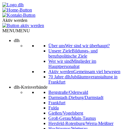
Skip
to
content
Aktiv werden
MENU
MENU
dlh
Über uns
Wer sind wir überhaupt?
Unsere Ziele
Bildungs- und
berufspolitische Ziele
Wer wir sind
Mitglieder im
Hauptpersonalrat
Aktiv werden
Gemeinsam viel bewegen
70 Jahre dlh
Jubiläumsveranstaltung in
Frankfurt
dlh-Kreisverbände
Bergstraße/Odenwald
Darmstadt-Dieburg/Darmstadt
Frankfurt
Fulda
Gießen/Vogelsberg
Groß-Gerau/Main-Taunus
Hersfeld-Rotenburg/Werra-Meißner
Hochtaunus/Wetterau