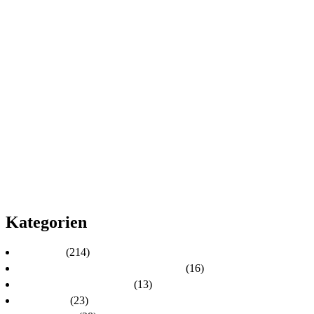
2025
2024
2023
2022
2021
2020
2019
2018
2017
2016
2015
2014
2013
2012
2011
2010
Kategorien
Aktuelles
(214)
Aktuelles zur Personalratswahl 2024
(16)
Aktuelles zur Wahl 2021
(13)
Allgemein
(23)