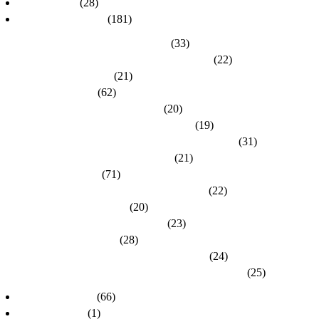
dlh-Berichte
(28)
dlh-Kreisverbände
(181)
Kreisverband Bergstraße-Odenwald
(33)
Kreisverband Darmstadt / Darmstadt-Dieburg
(22)
Kreisverband Frankfurt
(21)
Kreisverband Fulda
(62)
Kreisverband Gießen / Vogelsberg
(20)
Kreisverband Groß-Gerau / Main-Taunus
(19)
Kreisverband Hersfeld-Rotenburg / Werra-Meißner
(31)
Kreisverband Hochtaunus / Wetterau
(21)
Kreisverband Kassel
(71)
Kreisverband Lahn-Dill / Limburg-Weilburg
(22)
Kreisverband Main-Kinzig
(20)
Kreisverband Marburg-Biedenkopf
(23)
Kreisverband Offenbach
(28)
Kreisverband Rheingau-Taunus / Wiesbaden
(24)
Kreisverband Schwalm-Eder / Waldeck-Frankenberg
(25)
dlh-Nachrichten
(66)
dlh-newsletter
(1)