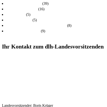
dlh-Pressemitteilungen
(39)
Frühere PR-Wahlen
(16)
Schulungen
(5)
Stellungnahmen
(5)
Unsere Kandidatinnen und Kandidaten
(8)
Unsere Themen 2024
(9)
Ihr Kontakt zum dlh-Landesvorsitzenden
Landesvorsitzender: Boris Krüger