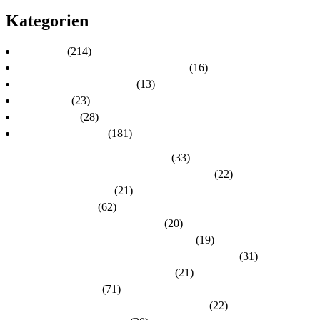
Kategorien
Aktuelles
(214)
Aktuelles zur Personalratswahl 2024
(16)
Aktuelles zur Wahl 2021
(13)
Allgemein
(23)
dlh-Berichte
(28)
dlh-Kreisverbände
(181)
Kreisverband Bergstraße-Odenwald
(33)
Kreisverband Darmstadt / Darmstadt-Dieburg
(22)
Kreisverband Frankfurt
(21)
Kreisverband Fulda
(62)
Kreisverband Gießen / Vogelsberg
(20)
Kreisverband Groß-Gerau / Main-Taunus
(19)
Kreisverband Hersfeld-Rotenburg / Werra-Meißner
(31)
Kreisverband Hochtaunus / Wetterau
(21)
Kreisverband Kassel
(71)
Kreisverband Lahn-Dill / Limburg-Weilburg
(22)