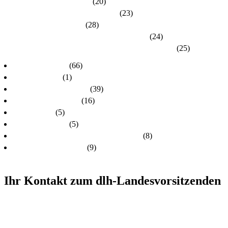
Kreisverband Main-Kinzig
(20)
Kreisverband Marburg-Biedenkopf
(23)
Kreisverband Offenbach
(28)
Kreisverband Rheingau-Taunus / Wiesbaden
(24)
Kreisverband Schwalm-Eder / Waldeck-Frankenberg
(25)
dlh-Nachrichten
(66)
dlh-newsletter
(1)
dlh-Pressemitteilungen
(39)
Frühere PR-Wahlen
(16)
Schulungen
(5)
Stellungnahmen
(5)
Unsere Kandidatinnen und Kandidaten
(8)
Unsere Themen 2024
(9)
Ihr Kontakt zum dlh-Landesvorsitzenden