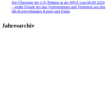
Die Übergabe der LiV-Petition in der HNA vom 06.09.2024
– große Freude bei den Vertreterinnen und Vertretern aus den
dlh-Kreisverbänden Kassel und Fulda
Jahresarchiv
2026
2025
2024
2023
2022
2021
2020
2019
2018
2017
2016
2015
2014
2013
2012
2011
2010