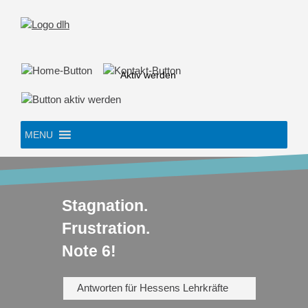
Skip
to
content
Aktiv werden
MENU
Stagnation.
Frustration.
Note 6!
Antworten für Hessens Lehrkräfte