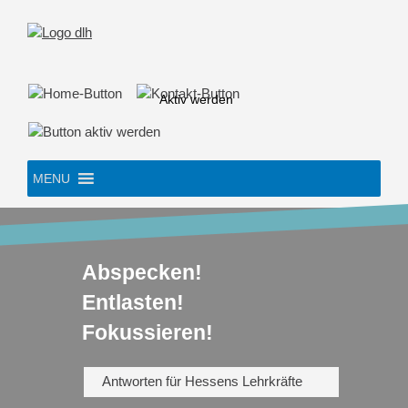
Skip
to
content
Aktiv werden
MENU
Abspecken!
Entlasten!
Fokussieren!
Antworten für Hessens Lehrkräfte