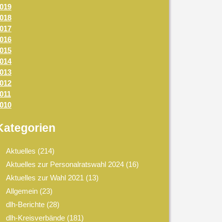
019
018
017
016
015
014
013
012
011
010
Kategorien
Aktuelles
(214)
Aktuelles zur Personalratswahl 2024
(16)
Aktuelles zur Wahl 2021
(13)
Allgemein
(23)
dlh-Berichte
(28)
dlh-Kreisverbände
(181)