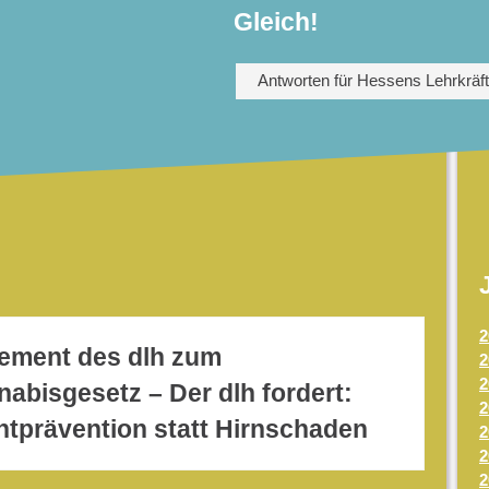
Gleich!
Antworten für Hessens Lehrkräf
2
tement des dlh zum
2
2
abisgesetz – Der dlh fordert:
2
tprävention statt Hirnschaden
2
2
2