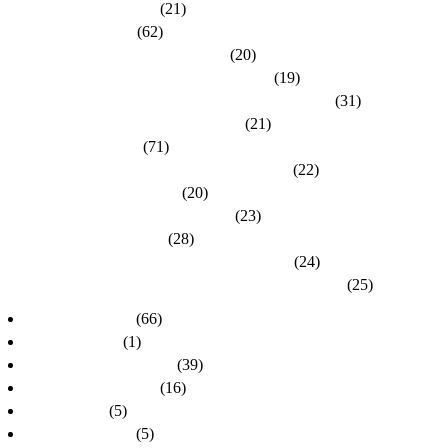
Kreisverband Frankfurt
(21)
Kreisverband Fulda
(62)
Kreisverband Gießen / Vogelsberg
(20)
Kreisverband Groß-Gerau / Main-Taunus
(19)
Kreisverband Hersfeld-Rotenburg / Werra-Meißner
(31)
Kreisverband Hochtaunus / Wetterau
(21)
Kreisverband Kassel
(71)
Kreisverband Lahn-Dill / Limburg-Weilburg
(22)
Kreisverband Main-Kinzig
(20)
Kreisverband Marburg-Biedenkopf
(23)
Kreisverband Offenbach
(28)
Kreisverband Rheingau-Taunus / Wiesbaden
(24)
Kreisverband Schwalm-Eder / Waldeck-Frankenberg
(25)
dlh-Nachrichten
(66)
dlh-newsletter
(1)
dlh-Pressemitteilungen
(39)
Frühere PR-Wahlen
(16)
Schulungen
(5)
Stellungnahmen
(5)