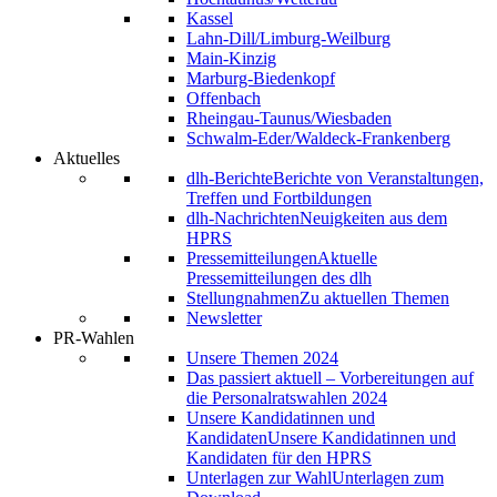
Kassel
Lahn-Dill/Limburg-Weilburg
Main-Kinzig
Marburg-Biedenkopf
Offenbach
Rheingau-Taunus/Wiesbaden
Schwalm-Eder/Waldeck-Frankenberg
Aktuelles
dlh-Berichte
Berichte von Veranstaltungen,
Treffen und Fortbildungen
dlh-Nachrichten
Neuigkeiten aus dem
HPRS
Pressemitteilungen
Aktuelle
Pressemitteilungen des dlh
Stellungnahmen
Zu aktuellen Themen
Newsletter
PR-Wahlen
Unsere Themen 2024
Das passiert aktuell – Vorbereitungen auf
die Personalratswahlen 2024
Unsere Kandidatinnen und
Kandidaten
Unsere Kandidatinnen und
Kandidaten für den HPRS
Unterlagen zur Wahl
Unterlagen zum