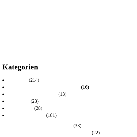
2019
2018
2017
2016
2015
2014
2013
2012
2011
2010
Kategorien
Aktuelles
(214)
Aktuelles zur Personalratswahl 2024
(16)
Aktuelles zur Wahl 2021
(13)
Allgemein
(23)
dlh-Berichte
(28)
dlh-Kreisverbände
(181)
Kreisverband Bergstraße-Odenwald
(33)
Kreisverband Darmstadt / Darmstadt-Dieburg
(22)