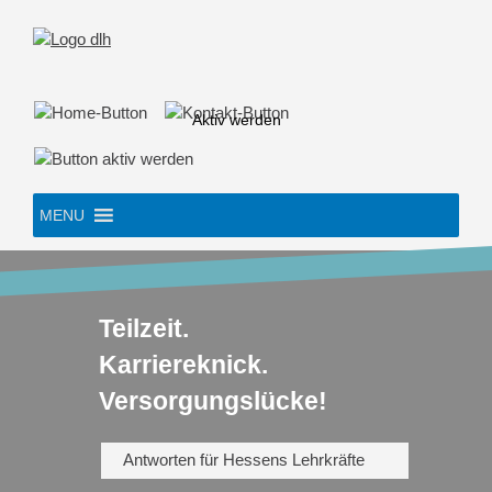
Skip
to
content
Aktiv werden
MENU
Teilzeit.
Karriereknick.
Versorgungslücke!
Antworten für Hessens Lehrkräfte