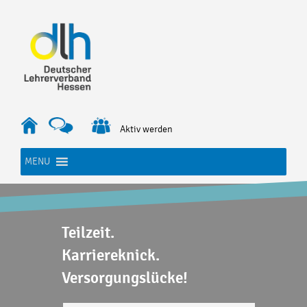
Skip
to
content
Aktiv werden
MENU
Teilzeit.
Karriereknick.
Versorgungslücke!