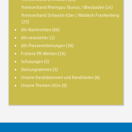
Kreisverband Rheingau-Taunus / Wiesbaden
(24)
Kreisverband Schwalm-Eder / Waldeck-Frankenberg
(25)
dlh-Nachrichten
(66)
dlh-newsletter
(1)
dlh-Pressemitteilungen
(39)
Frühere PR-Wahlen
(16)
Schulungen
(5)
Stellungnahmen
(5)
Unsere Kandidatinnen und Kandidaten
(8)
Unsere Themen 2024
(9)