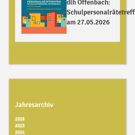
dlh Offenbach:
Schulpersonalrätetref
am 27.05.2026
Jahresarchiv
2026
2025
2024