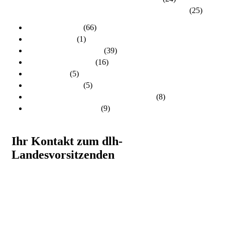
Kreisverband Schwalm-Eder / Waldeck-Frankenberg
(25)
dlh-Nachrichten
(66)
dlh-newsletter
(1)
dlh-Pressemitteilungen
(39)
Frühere PR-Wahlen
(16)
Schulungen
(5)
Stellungnahmen
(5)
Unsere Kandidatinnen und Kandidaten
(8)
Unsere Themen 2024
(9)
Ihr Kontakt zum dlh-
Landesvorsitzenden