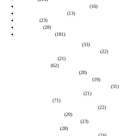
Aktuelles zur Personalratswahl 2024
(16)
Aktuelles zur Wahl 2021
(13)
Allgemein
(23)
dlh-Berichte
(28)
dlh-Kreisverbände
(181)
Kreisverband Bergstraße-Odenwald
(33)
Kreisverband Darmstadt / Darmstadt-Dieburg
(22)
Kreisverband Frankfurt
(21)
Kreisverband Fulda
(62)
Kreisverband Gießen / Vogelsberg
(20)
Kreisverband Groß-Gerau / Main-Taunus
(19)
Kreisverband Hersfeld-Rotenburg / Werra-Meißner
(31)
Kreisverband Hochtaunus / Wetterau
(21)
Kreisverband Kassel
(71)
Kreisverband Lahn-Dill / Limburg-Weilburg
(22)
Kreisverband Main-Kinzig
(20)
Kreisverband Marburg-Biedenkopf
(23)
Kreisverband Offenbach
(28)
Kreisverband Rheingau-Taunus / Wiesbaden
(24)